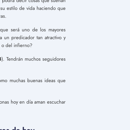
as; podrá decir cosas que suenan
su estilo de vida haciendo que
ras.
 que será uno de los mayores
 un predicador tan atractivo y
 o del infierno?
8
). Tendrán muchos seguidores
í como muchas buenas ideas que
sonas hoy en día aman escuchar