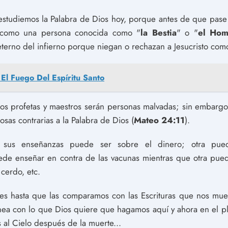
 estudiemos la Palabra de Dios hoy, porque antes de que pase
ra como una persona conocida como "
la Bestia
" o "
el Hom
 eterno del infierno porque niegan o rechazan a Jesucristo com
 El Fuego Del Espíritu Santo
lsos profetas y maestros serán personas malvadas; sin embargo
sas contrarias a la Palabra de Dios (
Mateo 24:11
).
sus enseñanzas puede ser sobre el dinero; otra pue
ede enseñar en contra de las vacunas mientras que otra pue
 cerdo, etc.
les hasta que las comparamos con las Escrituras que nos mue
nea con lo que Dios quiere que hagamos aquí y ahora en el plan
al Cielo después de la muerte...