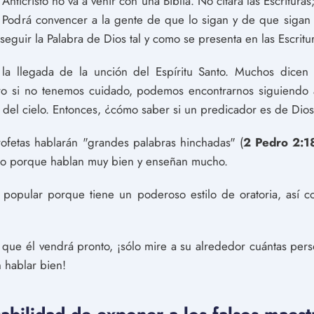
 Anticristo no va a venir con una Biblia. No citará las Escritur
. Podrá convencer a la gente de que lo sigan y de que sigan 
guir la Palabra de Dios tal y como se presenta en las Escritu
la llegada de la unción del Espíritu Santo. Muchos dicen
Pero si no tenemos cuidado, podemos encontrarnos siguiendo a
r del cielo. Entonces, ¿cómo saber si un predicador es de Dios
profetas hablarán "grandes palabras hinchadas" (
2 Pedro 2:1
mo porque hablan muy bien y enseñan mucho.
y popular porque tiene un poderoso estilo de oratoria, as
 que él vendrá pronto, ¡sólo mire a su alrededor cuántas per
 hablar bien!