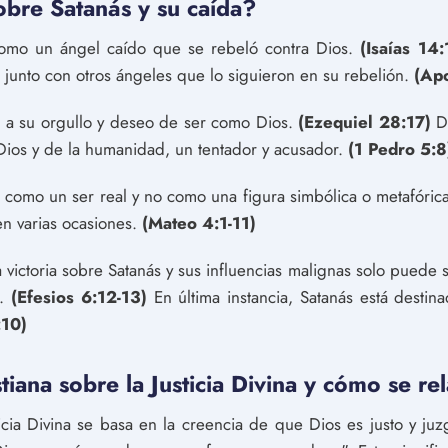
obre Satanás y su caída?
 como un ángel caído que se rebeló contra Dios.
(Isaías 14:
 junto con otros ángeles que lo siguieron en su rebelión.
(Apo
e a su orgullo y deseo de ser como Dios.
(Ezequiel 28:17)
De
ios y de la humanidad, un tentador y acusador.
(1 Pedro 5:8
to como un ser real y no como una figura simbólica o metafóri
en varias ocasiones.
(Mateo 4:1-11)
 victoria sobre Satanás y sus influencias malignas solo puede s
z.
(Efesios 6:12-13)
En última instancia, Satanás está destin
:10)
istiana sobre la Justicia Divina y cómo se r
usticia Divina se basa en la creencia de que Dios es justo y j