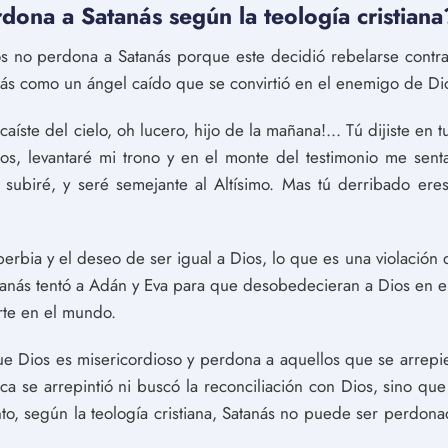
dona a Satanás según la teología cristiana
ios no perdona a Satanás porque este decidió rebelarse contra 
anás como un ángel caído que se convirtió en el enemigo de Di
íste del cielo, oh lucero, hijo de la mañana!... Tú dijiste en t
 Dios, levantaré mi trono y en el monte del testimonio me sent
 subiré, y seré semejante al Altísimo. Mas tú derribado eres
berbia y el deseo de ser igual a Dios, lo que es una violación
anás tentó a Adán y Eva para que desobedecieran a Dios en el 
rte en el mundo.
 que Dios es misericordioso y perdona a aquellos que se arrep
ca se arrepintió ni buscó la reconciliación con Dios, sino que
to, según la teología cristiana, Satanás no puede ser perdo