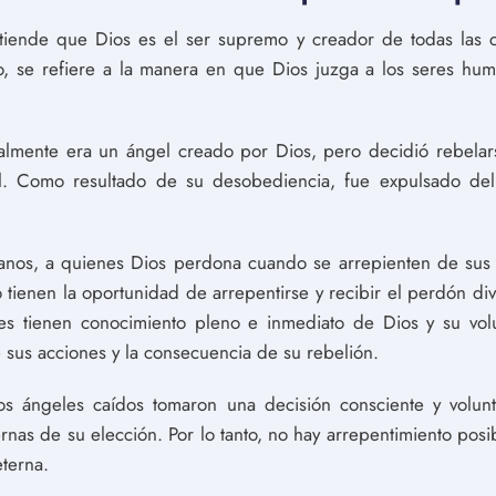
ntiende que Dios es el ser supremo y creador de todas las c
xto, se refiere a la manera en que Dios juzga a los seres huma
nalmente era un ángel creado por Dios, pero decidió rebelars
al. Como resultado de su desobediencia, fue expulsado del
anos, a quienes Dios perdona cuando se arrepienten de sus 
o tienen la oportunidad de arrepentirse y recibir el perdón di
geles tienen conocimiento pleno e inmediato de Dios y su vol
sus acciones y la consecuencia de su rebelión.
los ángeles caídos tomaron una decisión consciente y volunt
nas de su elección. Por lo tanto, no hay arrepentimiento posible
terna.