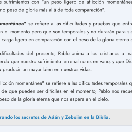
os sufrimientos con "un peso ligero de aflicción momentánea
no peso de gloria más allá de toda comparación".
momentánea"
se refiere a las dificultades y pruebas que enfr
en el momento pero que son temporales y no durarán para s
 carga ligera en comparación con el peso de la gloria eterna 
dificultades del presente, Pablo anima a los cristianos a m
erda que nuestro sufrimiento terrenal no es en vano, y que Dio
a producir un mayor bien en nuestras vidas.
licción momentánea" se refiere a las dificultades temporales 
r de que pueden ser difíciles en el momento, Pablo nos recu
eso de la gloria eterna que nos espera en el cielo.
rando los secretos de Adán y Zeboiim en la Biblia.