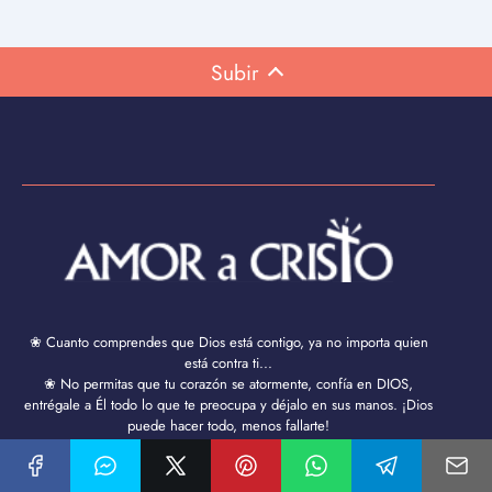
Subir
❀ Cuanto comprendes que Dios está contigo, ya no importa quien
está contra ti...
❀ No permitas que tu corazón se atormente, confía en DIOS,
entrégale a Él todo lo que te preocupa y déjalo en sus manos. ¡Dios
puede hacer todo, menos fallarte!
❀ Si tu día se ve gris, puede deberse a que Dios está ocupado
poniéndole color al diseño de tu vida.