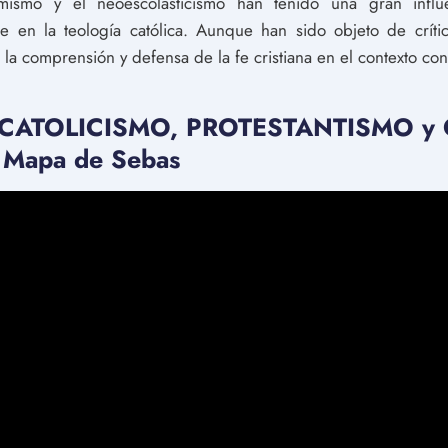
ismo y el neoescolasticismo han tenido una gran influen
e en la teología católica. Aunque han sido objeto de crítica
 la comprensión y defensa de la fe cristiana en el contexto c
re CATOLICISMO, PROTESTANTISMO y C
 Mapa de Sebas