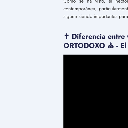
Como se ha visto, el neotom
contemporánea, particularment
siguen siendo importantes para
✝️ Diferencia ent
ORTODOXO ⛪️ - El