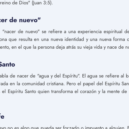
 reino de Dios" (Juan 3:5).
acer de nuevo"
o, "nacer de nuevo" se refiere a una experiencia espiritual 
sona que resulta en una nueva identidad y una nueva forma 
to, en el que la persona deja atrás su vieja vida y nace de n
 Santo
abla de nacer de "agua y del Espíritu". El agua se refiere al
rada en la comunidad cristiana. Pero el papel del Espíritu Sa
 el Espíritu Santo quien transforma el corazón y la mente d
fe
vo no es algo que pueda ser forzado o impuesto a alguien. E