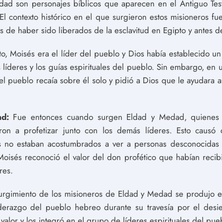
ad son personajes bíblicos que aparecen en el Antiguo Tes
El contexto histórico en el que surgieron estos misioneros fue
 de haber sido liberados de la esclavitud en Egipto y antes de
o, Moisés era el líder del pueblo y Dios había establecido u
 líderes y los guías espirituales del pueblo. Sin embargo, en
el pueblo recaía sobre él solo y pidió a Dios que le ayudara 
d:
Fue entonces cuando surgen Eldad y Medad, quienes ta
on a profetizar junto con los demás líderes. Esto causó c
 no estaban acostumbrados a ver a personas desconocidas en
 Moisés reconoció el valor del don profético que habían reci
res.
urgimiento de los misioneros de Eldad y Medad se produjo 
derazgo del pueblo hebreo durante su travesía por el desie
valor y los integró en el grupo de líderes espirituales del pue