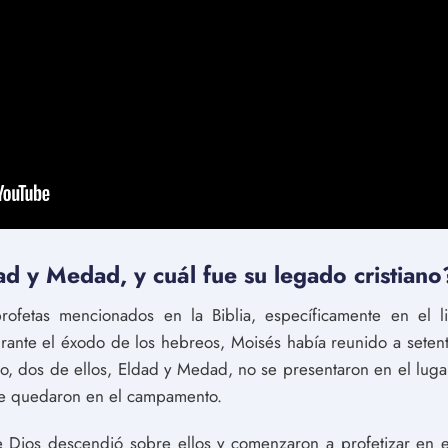
d y Medad, y cuál fue su legado cristiano
ofetas mencionados en la Biblia, específicamente en el 
urante el éxodo de los hebreos, Moisés había reunido a seten
go, dos de ellos, Eldad y Medad, no se presentaron en el lu
se quedaron en el campamento.
de Dios descendió sobre ellos y comenzaron a profetizar en 