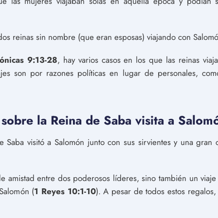
e las mujeres viajaban solas en aquella época y podían s
dos reinas sin nombre (que eran esposas) viajando con Salomó
rónicas 9:13-28
, hay varios casos en los que las reinas via
ajes son por razones políticas en lugar de personales, co
sobre la Reina de Saba visita a Salom
de Saba visitó a Salomón junto con sus sirvientes y una gran 
 de amistad entre dos poderosos líderes, sino también un viaje
 Salomón (
1 Reyes 10:1-10
). A pesar de todos estos regalos,