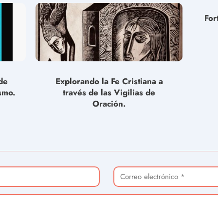
For
de
Explorando la Fe Cristiana a
smo.
través de las Vigilias de
Oración.