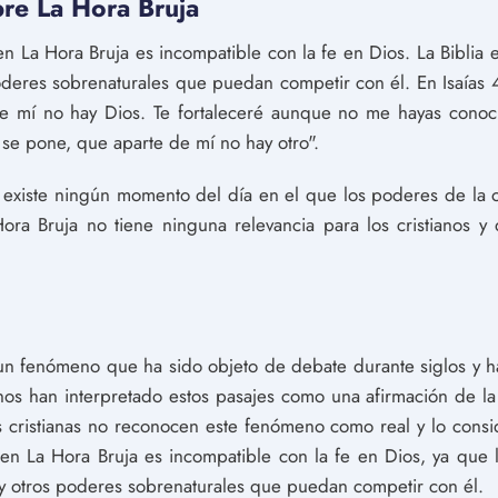
obre La Hora Bruja
a en La Hora Bruja es incompatible con la fe en Dios. La Biblia
eres sobrenaturales que puedan competir con él. En Isaías 4
de mí no hay Dios. Te fortaleceré aunque no me hayas cono
 se pone, que aparte de mí no hay otro".
 existe ningún momento del día en el que los poderes de la 
 Hora Bruja no tiene ninguna relevancia para los cristianos
un fenómeno que ha sido objeto de debate durante siglos y ha
os han interpretado estos pasajes como una afirmación de la 
 cristianas no reconocen este fenómeno como real y lo consi
ia en La Hora Bruja es incompatible con la fe en Dios, ya que 
y otros poderes sobrenaturales que puedan competir con él.