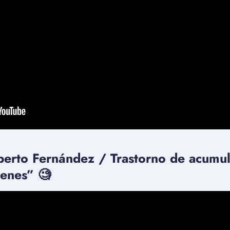
berto Fernández / Trastorno de acumu
enes” 🧐