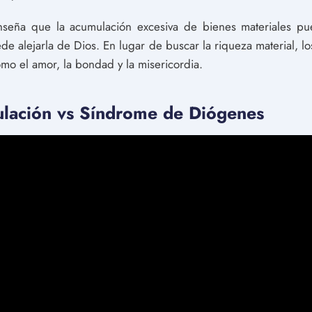
nseña que la acumulación excesiva de bienes materiales pu
de alejarla de Dios. En lugar de buscar la riqueza material, l
omo el amor, la bondad y la misericordia.
ulación vs Síndrome de Diógenes