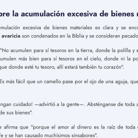
obre la acumulación excesiva de bienes 
umulación excesiva de bienes materiales es clara y se enc
a
avaricia
son condenados en la Biblia y se consideran pecado
"No acumulen para sí tesoros en la tierra, donde la polilla y 
mulen más bien para sí tesoros en el cielo, donde ni la poli
ue donde esté tu tesoro, allí estará también tu corazón".
Es más fácil que un camello pase por el ojo de una aguja, que
engan cuidado! —advirtió a la gente—. Absténganse de toda a
e sus bienes".
afirma que "porque el amor al dinero es la raíz de toda c
fe y se han causado muchísimos sinsabores".