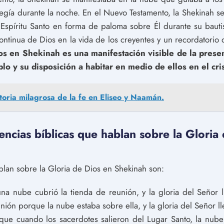
gía durante la noche. En el Nuevo Testamento, la Shekinah se 
 Espíritu Santo en forma de paloma sobre Él durante su bauti
ntinua de Dios en la vida de los creyentes y un recordatorio 
os en Shekinah es una manifestación visible de la presen
lo y su disposición a habitar en medio de ellos en el cri
storia milagrosa de la fe en Eliseo y Naamán.
encias bíblicas que hablan sobre la Gloria
blan sobre la Gloria de Dios en Shekinah son:
na nube cubrió la tienda de reunión, y la gloria del Señor l
nión porque la nube estaba sobre ella, y la gloria del Señor ll
que cuando los sacerdotes salieron del Lugar Santo, la nube 