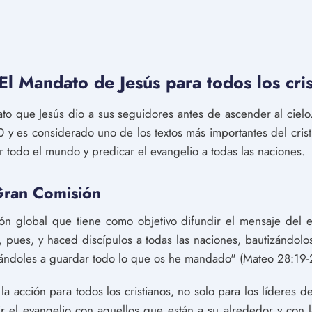
l Mandato de Jesús para todos los cris
o que Jesús dio a sus seguidores antes de ascender al cielo
 y es considerado uno de los textos más importantes del crist
por todo el mundo y predicar el evangelio a todas las naciones.
 Gran Comisión
n global que tiene como objetivo difundir el mensaje del 
, pues, y haced discípulos a todas las naciones, bautizándol
eñándoles a guardar todo lo que os he mandado" (Mateo 28:19-
a acción para todos los cristianos, no solo para los líderes de
r el evangelio con aquellos que están a su alrededor y con l