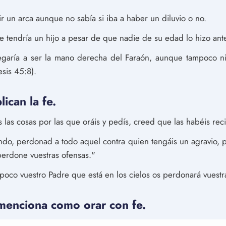
ir un arca aunque no sabía si iba a haber un diluvio o no.
 tendría un hijo a pesar de que nadie de su edad lo hizo ant
llegaría a ser la mano derecha del Faraón, aunque tampoco 
sis 45:8).
ican la fe.
 las cosas por las que oráis y pedís, creed que las habéis reci
ndo, perdonad a todo aquel contra quien tengáis un agravio, 
perdone vuestras ofensas."
poco vuestro Padre que está en los cielos os perdonará vuestr
 menciona como orar con fe.