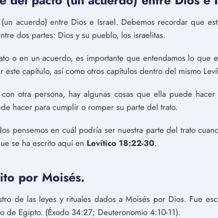
te del pacto (un acuerdo) entre Dios e I
o (un acuerdo) entre Dios e Israel. Debemos recordar que est
re dos partes: Dios y su pueblo, los israelitas.
to o en un acuerdo, es importante que entendamos lo que es
ste capítulo, así como otros capítulos dentro del mismo Levít
on otra persona, hay algunas cosas que ella puede hacer p
e hacer para cumplir o romper su parte del trato.
dos pensemos en cuál podría ser nuestra parte del trato cuan
que se ha escrito aquí en
Levítico 18:22-30
.
rito por Moisés.
gistro de las leyes y rituales dados a Moisés por Dios. Fue es
o de Egipto. (Éxodo 34:27; Deuteronomio 4:10-11).