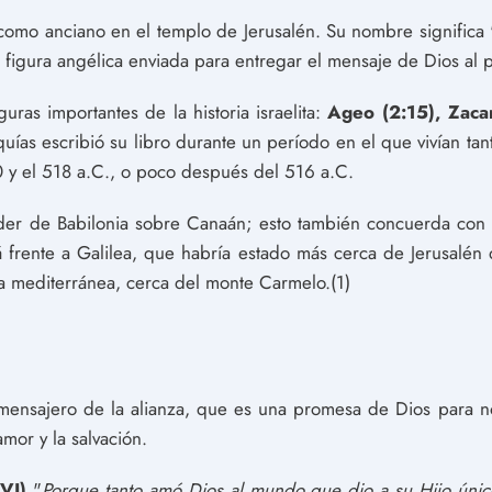
 como anciano en el templo de Jerusalén. Su nombre significa 
figura angélica enviada para entregar el mensaje de Dios al p
uras importantes de la historia israelita:
Ageo (2:15), Zacar
uías escribió su libro durante un período en el que vivían ta
 y el 518 a.C., o poco después del 516 a.C.
der de Babilonia sobre Canaán; esto también concuerda con 
á frente a Galilea, que habría estado más cerca de Jerusalé
sta mediterránea, cerca del monte Carmelo.(1)
 mensajero de la alianza, que es una promesa de Dios para n
mor y la salvación.
VI)
"
Porque tanto amó Dios al mundo que dio a su Hijo único