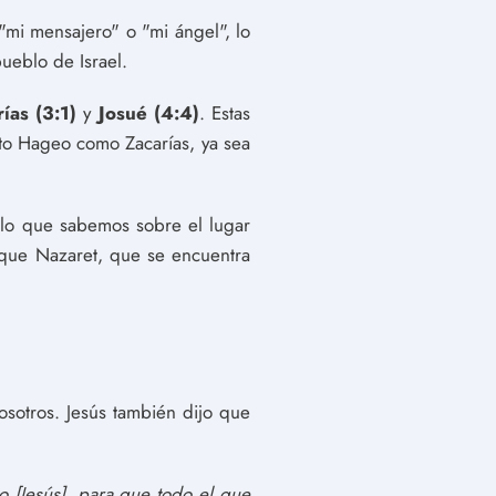
"mi mensajero" o "mi ángel", lo
ueblo de Israel.
ías (3:1)
y
Josué (4:4)
. Estas
nto Hageo como Zacarías, ya sea
lo que sabemos sobre el lugar
n que Nazaret, que se encuentra
osotros. Jesús también dijo que
 [Jesús], para que todo el que