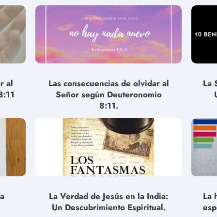
r al
Las consecuencias de olvidar al
La 
8:11
Señor según Deuteronomio
8:11.
la
La Verdad de Jesús en la India:
La 
Un Descubrimiento Espiritual.
esp