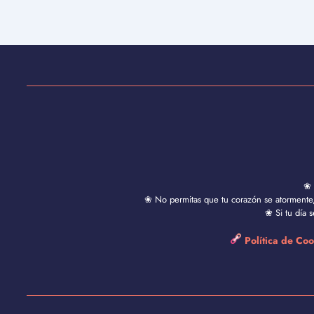
❀ 
❀ No permitas que tu corazón se atormente, 
❀ Si tu día 
Política de Co