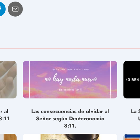
r al
Las consecuencias de olvidar al
La 
8:11
Señor según Deuteronomio
8:11.