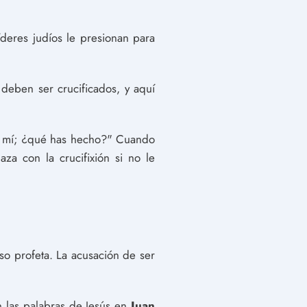
íderes judíos le presionan para
deben ser crucificados, y aquí
n a mí; ¿qué has hecho?" Cuando
za con la crucifixión si no le
so profeta. La acusación de ser
n las palabras de Jesús en
Juan