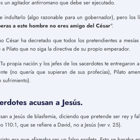
 es un agitador antirromano que debe ser ejecutado.
e indultarlo (algo razonable para un gobernador), pero los l
iberas a este hombre no eres amigo del César
".
mo César ha decretado que todos los pretendientes a mesías 
 a Pilato que no siga la directiva de su propio emperador.
? Tu propia nación y los jefes de los sacerdotes te entregaro
ente (no quería que supieran de sus profecías), Pilato amena
 sufrimiento).
cerdotes acusan a Jesús.
usan a Jesús de blasfemia, diciendo que pretende ser rey y fal
o 110:1, que se refiere a David, no a Jesús (ver v. 25).
isto era que afirmaba ser un falso profeta. Esto se basaba e