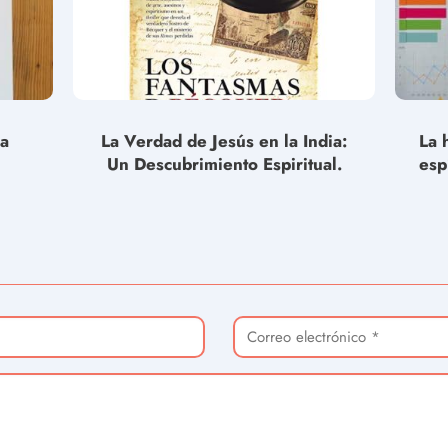
la
La Verdad de Jesús en la India:
La 
Un Descubrimiento Espiritual.
esp