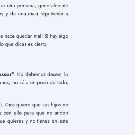
obre otra persona, generalmente
as y da una mala reputación a
te hace quedar mal! Si hay algo
o que dices es cierto.
esear
". No debemos desear lo
amos; no sólo un poco de todo,
0
). Dios quiere que sus hijos no
os con ello para que no anden
ue quieres y no tienes en este