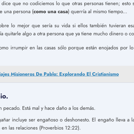
dice que no codiciemos lo que otras personas tienen; esto s
e una persona (
como una casa
) querría al mismo tiempo...
bre lo mejor que sería su vida si ellos también tuvieran esa
ía quitarle algo a otra persona que ya tiene mucho dinero o cos
mo irrumpir en las casas sólo porque están enojados por l
iajes Misioneros De Pablo: Explorando El Cristianismo
io.
un pecado. Está mal y hace daño a los demás.
gañar incluye ser engañoso o deshonesto. El engaño lleva a l
en las relaciones (Proverbios 12:22).