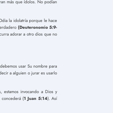
eran más que ídolos. No podían
 Odia la idolatría porque le hace
 verdadero
(Deuteronomio 5:9-
curra adorar a otro dios que no
no debemos usar Su nombre para
cir a alguien o jurar es usarlo
, estamos invocando a Dios y
o concederá (
1 Juan 5:14
). Así