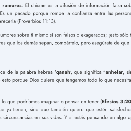
o rumores
: El chisme es la difusión de información falsa s
. Es un pecado porque rompe la confianza entre las person
ecerla (Proverbios 11:13).
rumores sobre ti mismo si son falsos o exagerados; ¡esto sólo 
eres que los demás sepan, compártelo, pero asegúrate de que l
uce de la palabra hebrea '
qanah
', que significa "
anhelar, d
e esto porque Dios quiere que tengamos todo lo que necesit
 lo que podríamos imaginar o pensar en tener (
Efesios 3:2
que ya tienen, sino que también quiere que estén satisfech
circunstancias en sus vidas. Y si estás pensando en algo q