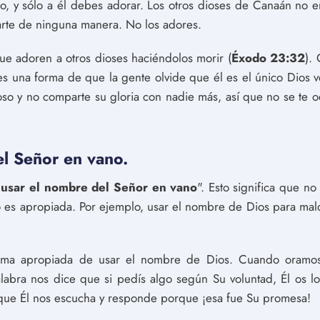
ro, y sólo a él debes adorar. Los otros dioses de Canaán no 
arte de ninguna manera. No los adores.
que adoren a otros dioses haciéndolos morir (
Éxodo 23:32
).
s una forma de que la gente olvide que él es el único Dios
loso y no comparte su gloria con nadie más, así que no se te o
l Señor en vano.
usar el nombre del Señor en vano
". Esto significa que 
es apropiada. Por ejemplo, usar el nombre de Dios para malde
forma apropiada de usar el nombre de Dios. Cuando oramos
labra nos dice que si pedís algo según Su voluntad, Él os l
ue Él nos escucha y responde porque ¡esa fue Su promesa!