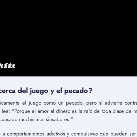
acerca del juego y el pecado?
ficamente el juego como un pecado, pero sí advierte contr
 lee: "Porque el amor al dinero es la raíz de toda clase de ma
 causado muchísimos sinsabores."
 a comportamientos adictivos y compulsivos que pueden ser