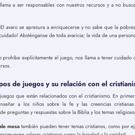
 llama a ser responsables con nuestros recursos y a no busc
El avaro se apresura a enriquecerse y no sabe que la pobrez
 cuidado! Absténganse de toda avaricia; la vida de una pers
no prohíbe explícitamente el juego, nos llama a tener cuidado 
rsos.
ipos de juegos y su relación con el cristia
e juegos que están relacionados con el cristianismo. En prime
nseñar a los niños sobre la fe y las creencias cristianas
de preguntas y respuestas sobre la Biblia y los temas religioso
 de mesa
también pueden tener temas cristianos, como por e
e promueven valores cristianos como la bondad y la caridad.