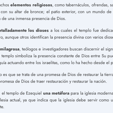
muchos
elementos religiosos
, como tabernáculos, ofrendas, sa
, con su altar de bronce; el patio exterior, con un mundo de a
na de una inmensa presencia de Dios.
etalladamente los dioses
a los cuales el templo fue dedic
ro, aunque otros identifican la presencia divina con varios dios
 milagrosa
, teólogos e investigadores buscan discernir el sig
l templo simboliza la presencia constante de Dios entre Su pue
guía actuando entre los israelitas, como lo ha hecho desde el p
 es que se trata de una promesa de Dios de restaurar la tierr
 promesa de Dios de traer restauración y restaurar la nación.
n el templo de Ezequiel
una metáfora
para la iglesia modern
glesia actual, ya que indica que la iglesia debe servir como
te.