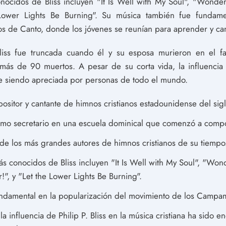
cidos de Bliss incluyen "It Is Well with My Soul", "Wonderf
Lower Lights Be Burning". Su música también fue fundame
 de Canto, donde los jóvenes se reunían para aprender y can
Bliss fue truncada cuando él y su esposa murieron en el fa
ás de 90 muertos. A pesar de su corta vida, la influencia d
ue siendo apreciada por personas de todo el mundo.
mpositor y cantante de himnos cristianos estadounidense del sigl
omo secretario en una escuela dominical que comenzó a comp
 de los más grandes autores de himnos cristianos de su tiempo
 conocidos de Bliss incluyen "It Is Well with My Soul", "Wond
!", y "Let the Lower Lights Be Burning".
ndamental en la popularización del movimiento de los Campa
la influencia de Philip P. Bliss en la música cristiana ha sido