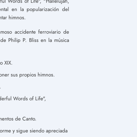
ul Words of Life", "Hallelujah,
ntal en la popularización del
tar himnos.
moso accidente ferroviario de
e Philip P. Bliss en la música
o XIX.
oner sus propios himnos.
.
erful Words of Life",
mentos de Canto.
 enorme y sigue siendo apreciada