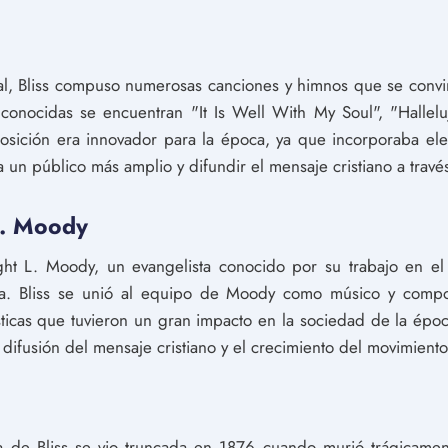
al, Bliss compuso numerosas canciones y himnos que se convir
 conocidas se encuentran "It Is Well With My Soul", "Hallelu
osición era innovador para la época, ya que incorporaba el
 a un público más amplio y difundir el mensaje cristiano a travé
L. Moody
ght L. Moody, un evangelista conocido por su trabajo en el
a. Bliss se unió al equipo de Moody como músico y composi
cas que tuvieron un gran impacto en la sociedad de la época
difusión del mensaje cristiano y el crecimiento del movimiento
a de Bliss se vio truncada en 1876 cuando murió trágicame