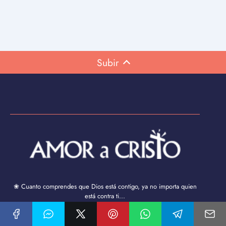
Subir
❀ Cuanto comprendes que Dios está contigo, ya no importa quien
está contra ti...
❀ No permitas que tu corazón se atormente, confía en DIOS,
entrégale a Él todo lo que te preocupa y déjalo en sus manos. ¡Dios
puede hacer todo, menos fallarte!