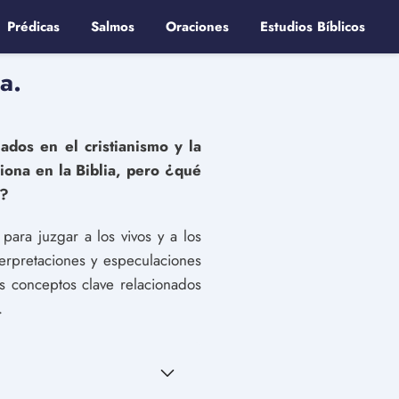
Prédicas
Salmos
Oraciones
Estudios Bíblicos
a.
ados en el cristianismo y la
iona en la Biblia, pero ¿qué
d?
para juzgar a los vivos y a los
terpretaciones y especulaciones
os conceptos clave relacionados
.