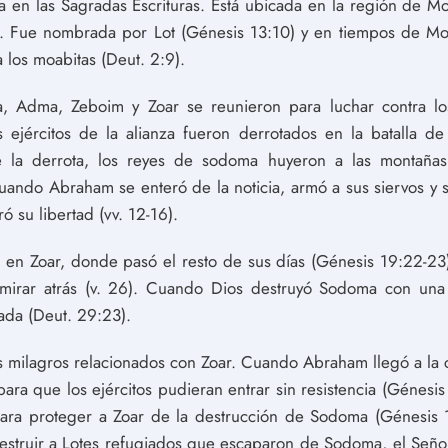
 en las Sagradas Escrituras. Está ubicada en la región de Mo
. Fue nombrada por Lot (Génesis 13:10) y en tiempos de Mois
a los moabitas (Deut. 2:9).
 Adma, Zeboim y Zoar se reunieron para luchar contra lo
 ejércitos de la alianza fueron derrotados en la batalla d
 la derrota, los reyes de sodoma huyeron a las montañas 
uando Abraham se enteró de la noticia, armó a sus siervos y 
ó su libertad (vv. 12-16).
ir en Zoar, donde pasó el resto de sus días (Génesis 19:22-
irar atrás (v. 26). Cuando Dios destruyó Sodoma con una 
ada (Deut. 29:23).
os milagros relacionados con Zoar. Cuando Abraham llegó a la c
para que los ejércitos pudieran entrar sin resistencia (Génesi
para proteger a Zoar de la destrucción de Sodoma (Génesis
destruir a Lotes refugiados que escaparon de Sodoma, el Señor