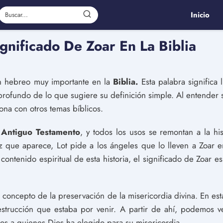
Inicio
gnificado De Zoar En La Biblia
n hebreo muy importante en la
Biblia.
Esta palabra significa
profundo de lo que sugiere su definición simple. Al entender 
ona con otros temas bíblicos.
l
Antiguo Testamento
, y todos los usos se remontan a la his
z que aparece, Lot pide a los ángeles que lo lleven a Zoar
 contenido espiritual de esta historia, el significado de Zoa
 concepto de la preservación de la misericordia divina. En esta
destrucción que estaba por venir. A partir de ahí, podemos v
los a quienes Dios ha elegido para su misericordia.