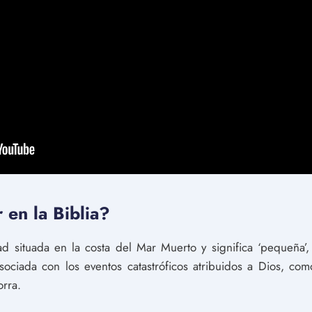
 en la Biblia?
dad situada en la costa del Mar Muerto y significa ‘pequeña
ociada con los eventos catastróficos atribuidos a Dios, com
rra.