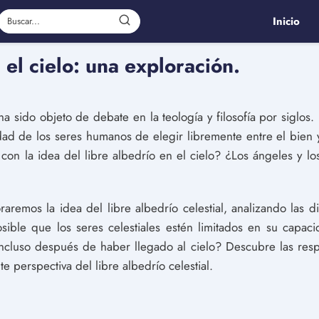
Inicio
 el cielo: una exploración.
a sido objeto de debate en la teología y filosofía por siglos. E
idad de los seres humanos de elegir libremente entre el bien y
on la idea del libre albedrío en el cielo? ¿Los ángeles y lo
oraremos la idea del libre albedrío celestial, analizando las d
osible que los seres celestiales estén limitados en su capac
incluso después de haber llegado al cielo? Descubre las res
e perspectiva del libre albedrío celestial.