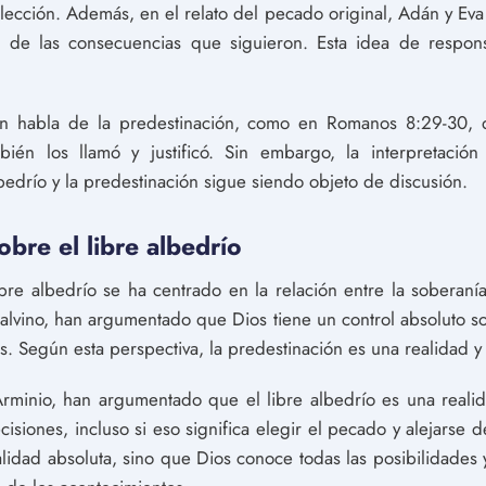
elección. Además, en el relato del pecado original, Adán y Ev
, de las consecuencias que siguieron. Esta idea de respon
bién habla de la predestinación, como en Romanos 8:29-30,
bién los llamó y justificó. Sin embargo, la interpretación
lbedrío y la predestinación sigue siendo objeto de discusión.
obre el libre albedrío
ibre albedrío se ha centrado en la relación entre la soberaní
lvino, han argumentado que Dios tiene un control absoluto so
s. Según esta perspectiva, la predestinación es una realidad y e
rminio, han argumentado que el libre albedrío es una reali
siones, incluso si eso significa elegir el pecado y alejarse 
alidad absoluta, sino que Dios conoce todas las posibilidades 