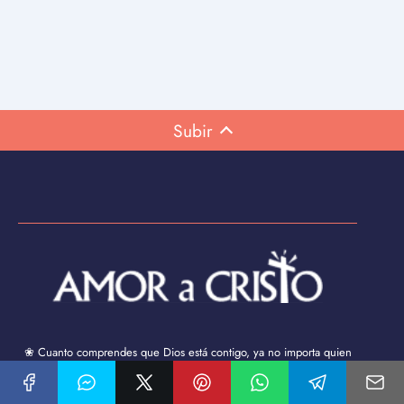
Subir
❀ Cuanto comprendes que Dios está contigo, ya no importa quien
está contra ti...
❀ No permitas que tu corazón se atormente, confía en DIOS,
entrégale a Él todo lo que te preocupa y déjalo en sus manos. ¡Dios