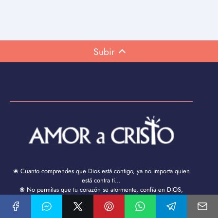
Subir
❀ Cuanto comprendes que Dios está contigo, ya no importa quien
está contra ti...
❀ No permitas que tu corazón se atormente, confía en DIOS,
entrégale a Él todo lo que te preocupa y déjalo en sus manos. ¡Dios
puede hacer todo, menos fallarte!
❀ Si tu día se ve gris, puede deberse a que Dios está ocupado