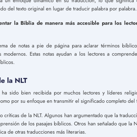
iza un enfoque dinámico en su traducción, lo que significa 
ado del texto original en lugar de traducir palabra por palabra.
ntar la Biblia de manera más accesible para los lecto
tema de notas a pie de página para aclarar términos bíblic
s modernos. Estas notas ayudan a los lectores a comprender
íblicos.
de la NLT
ha sido bien recibida por muchos lectores y líderes relig
como por su enfoque en transmitir el significado completo del t
 críticas de la NLT. Algunos han argumentado que la traducc
prensión de los pasajes bíblicos. Otros han señalado que la 
ca de otras traducciones más literarias.