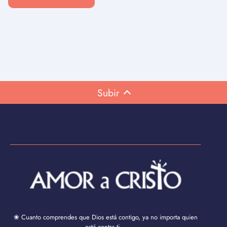
Subir
❀ Cuanto comprendes que Dios está contigo, ya no importa quien
está contra ti...