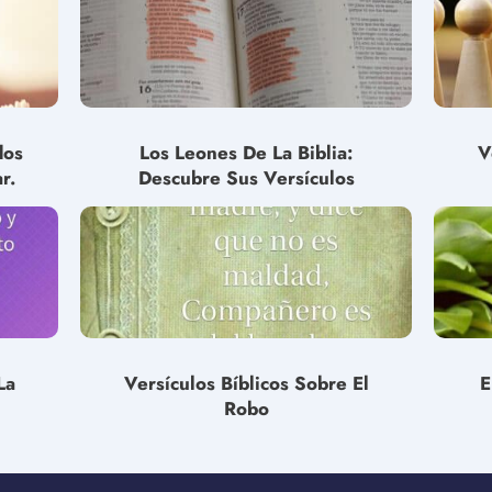
dos
Los Leones De La Biblia:
V
r.
Descubre Sus Versículos
La
Versículos Bíblicos Sobre El
E
Robo