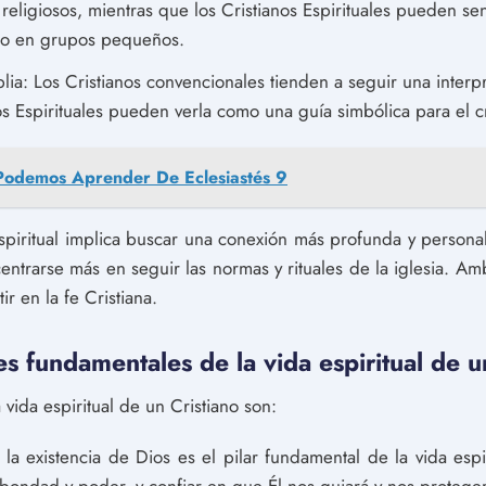
religiosos, mientras que los Cristianos Espirituales pueden s
l o en grupos pequeños.
blia: Los Cristianos convencionales tienden a seguir una interpre
os Espirituales pueden verla como una guía simbólica para el cr
odemos Aprender De Eclesiastés 9
spiritual implica buscar una conexión más profunda y persona
ntrarse más en seguir las normas y rituales de la iglesia. Am
ir en la fe Cristiana.
es fundamentales de la vida espiritual de u
 vida espiritual de un Cristiano son:
la existencia de Dios es el pilar fundamental de la vida espir
 bondad y poder, y confiar en que Él nos guiará y nos protege