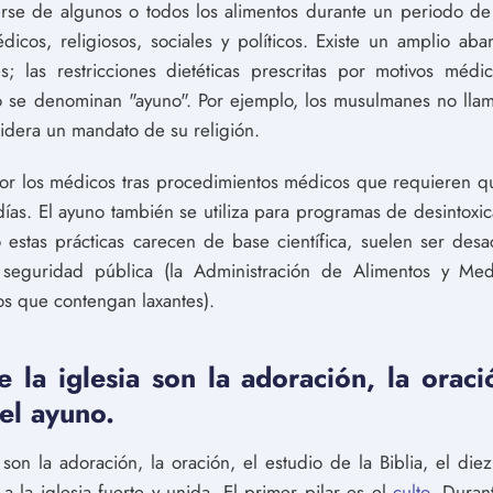
erse de algunos o todos los alimentos durante un periodo de
dicos, religiosos, sociales y políticos. Existe un amplio ab
nes; las restricciones dietéticas prescritas por motivos méd
no se denominan "ayuno". Por ejemplo, los musulmanes no llam
idera un mandato de su religión.
por los médicos tras procedimientos médicos que requieren 
ías. El ayuno también se utiliza para programas de desintoxic
 estas prácticas carecen de base científica, suelen ser des
seguridad pública (la Administración de Alimentos y Me
s que contengan laxantes).
e la iglesia son la adoración, la oraci
 el ayuno.
 son la adoración, la oración, el estudio de la Biblia, el di
 la iglesia fuerte y unida. El primer pilar es el
culto
. Duran