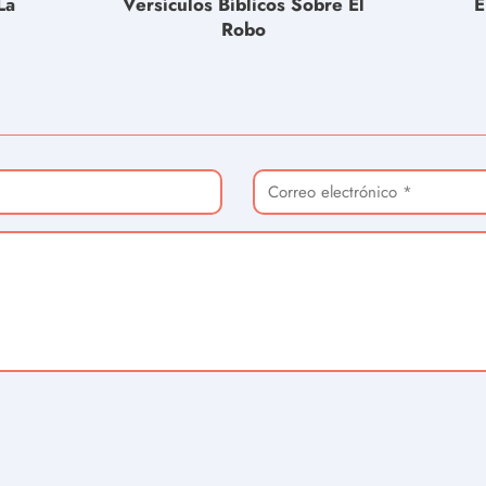
La
Versículos Bíblicos Sobre El
E
Robo