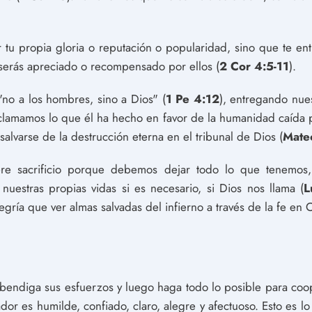
tu propia gloria o reputación o popularidad, sino que te ent
erás apreciado o recompensado por ellos (
2 Cor 4:5-11
).
no a los hombres, sino a Dios" (
1 Pe 4:12
), entregando nues
clamamos lo que él ha hecho en favor de la humanidad caída p
alvarse de la destrucción eterna en el tribunal de Dios (
Mate
iere sacrificio porque debemos dejar todo lo que tenemos, 
 nuestras propias vidas si es necesario, si Dios nos llama (
L
gría que ver almas salvadas del infierno a través de la fe en C
 bendiga sus esfuerzos y luego haga todo lo posible para coo
dor es humilde, confiado, claro, alegre y afectuoso. Esto es l