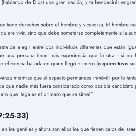
i (hablando de Dios) una gran nación, y te bendeciré; engra
os tiene derechos sobre el hombre y viceversa. El hombre no
uiere vivir, sino que debe someterse completamente a la auto
ata de elegir entre dos individuos diferentes que están igu
e una persona tiene más experiencia que la otra - si no h
preferencia basada en quien llegó primero (
o quien tuvo s
vanza mientras que el espacio permanece inmóvil; por lo tanto,
de que nadie más fuera considerado como posible candidato p
imero que llega es el primero que se sirve!"
:25-33)
n los gentiles y ahora son ellos los que tienen celos de Israel