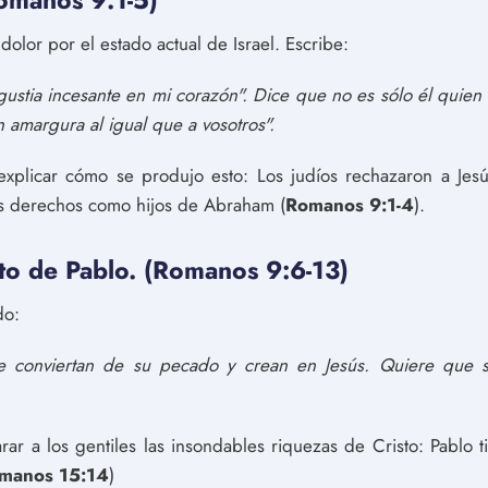
Romanos 9:1-5)
lor por el estado actual de Israel. Escribe:
ustia incesante en mi corazón". Dice que no es sólo él quien s
 amargura al igual que a vosotros".
explicar cómo se produjo esto: Los judíos rechazaron a Jes
s derechos como hijos de Abraham (
Romanos 9:1-4
).
ito de Pablo. (Romanos 9:6-13)
do:
e conviertan de su pecado y crean en Jesús. Quiere que s
rar a los gentiles las insondables riquezas de Cristo: Pablo 
manos 15:14
)