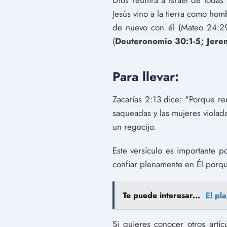
Dios reunirá a Israel de toda
Jesús vino a la tierra como hom
de nuevo con él (Mateo 24:29
(
Deuteronomio 30:1-5; Jere
Para llevar:
Zacarías 2:13 dice: "Porque reu
saqueadas y las mujeres violadas
un regocijo.
Este versículo es importante 
confiar plenamente en Él porq
Te puede interesar...
El pl
Si quieres conocer otros artí