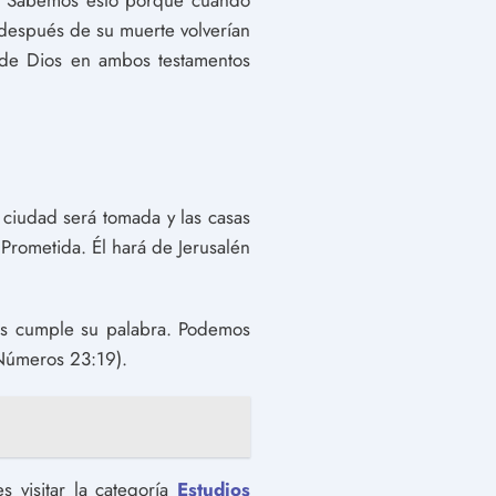
ía. Sabemos esto porque cuando
e después de su muerte volverían
 de Dios en ambos testamentos
a ciudad será tomada y las casas
a Prometida. Él hará de Jerusalén
ios cumple su palabra. Podemos
(Números 23:19).
 visitar la categoría
Estudios