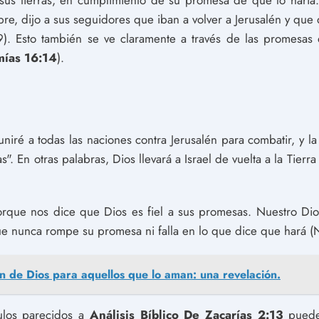
s sus tierras, en cumplimiento de su promesa de que lo har
bre, dijo a sus seguidores que iban a volver a Jerusalén y qu
). Esto también se ve claramente a través de las promesas
mías 16:14
).
niré a todas las naciones contra Jerusalén para combatir, y l
". En otras palabras, Dios llevará a Israel de vuelta a la Tierr
porque nos dice que Dios es fiel a sus promesas. Nuestro D
ue nunca rompe su promesa ni falla en lo que dice que hará 
an de Dios para aquellos que lo aman: una revelación.
culos parecidos a
Análisis Bíblico De Zacarías 2:13
puedes