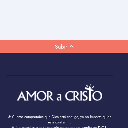
Subir
❀ Cuanto comprendes que Dios está contigo, ya no importa quien
está contra ti...
❀ No permitas que tu corazón se atormente, confía en DIOS,