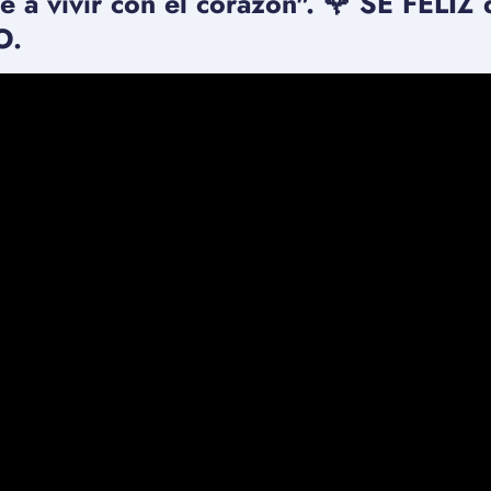
é a vivir con el corazón". 🌹 SÉ FELI
O.