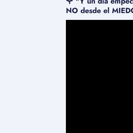
🌹 "Y un día empec
NO desde el MIED